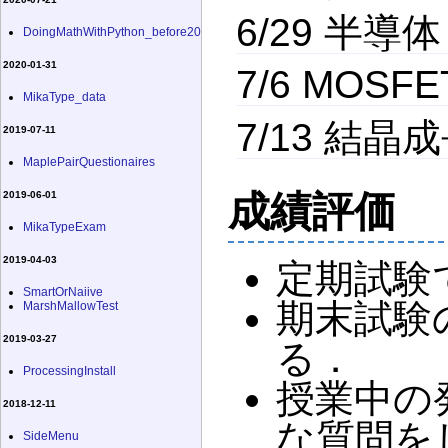
6/29 半導体
DoingMathWithPython_before20
2020-01-31
7/6 MOSFE
MikaType_data
7/13 結晶
2019-07-11
MaplePairQuestionaires
成績評価
2019-06-01
MikaTypeExam
2019-04-03
定期試験
SmartOrNaiive
期末試験
MarshMallowTest
2019-03-27
る．
ProcessingInstall
授業中の
2018-12-11
な質問を
SideMenu