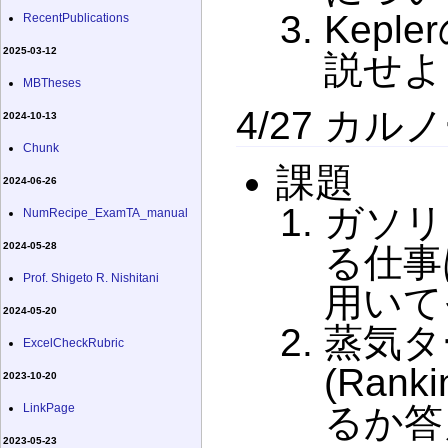
Kep
RecentPublications
2025-03-12
説せよ
MBTheses
4/27 カ
2024-10-13
Chunk
課題
2024-06-26
ガソリ
NumRecipe_ExamTA_manual
2024-05-28
る仕事
Prof. Shigeto R. Nishitani
用いて
2024-05-20
蒸気タ
ExcelCheckRubric
(Ran
2023-10-20
LinkPage
るか答
2023-05-23