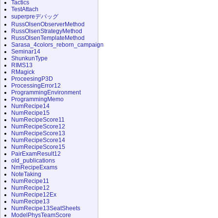
Tactics
TestAttach
superpreデバッグ
RussOlsenObserverMethod
RussOlsenStrategyMethod
RussOlsenTemplateMethod
Sarasa_4colors_reborn_campaign
Seminar14
ShunkunType
RIMS13
RMagick
ProceesingP3D
ProcessingError12
ProgrammingEnvironment
ProgrammingMemo
NumRecipe14
NumRecipe15
NumRecipeScore11
NumRecipeScore12
NumRecipeScore13
NumRecipeScore14
NumRecipeScore15
PairExamResult12
old_publications
NmRecipeExams
NoteTaking
NumRecipe11
NumRecipe12
NumRecipe12Ex
NumRecipe13
NumRecipe13SeatSheets
ModelPhysTeamScore