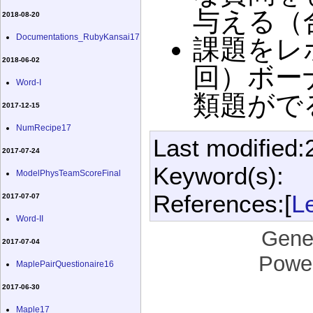
与える（
2018-08-20
Documentations_RubyKansai17
課題をレ
2018-06-02
回）ボー
Word-I
類題がで
2017-12-15
NumRecipe17
Last modified:
2017-07-24
Keyword(s):
ModelPhysTeamScoreFinal
References:[
L
2017-07-07
Word-II
Gene
2017-07-04
Powe
MaplePairQuestionaire16
2017-06-30
Maple17