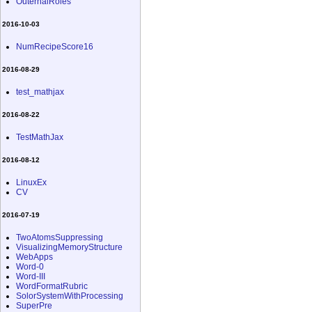
OuternalRoles
2016-10-03
NumRecipeScore16
2016-08-29
test_mathjax
2016-08-22
TestMathJax
2016-08-12
LinuxEx
CV
2016-07-19
TwoAtomsSuppressing
VisualizingMemoryStructure
WebApps
Word-0
Word-III
WordFormatRubric
SolorSystemWithProcessing
SuperPre