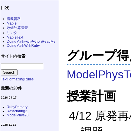
目次
講義資料
Maple
数値計算演習
リンク
MapleText
DoingMathwithPythonReadMe
DoingMathWithRuby
グループ得
サイト内検索
ModelPhysT
TextFormattingRules
最新の20件
授業計画
2026-04-17
RubyPrimary
Refactoring2
4/12 原
ModelPhys20
2025-11-13