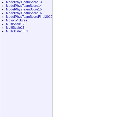
ModelPhysTeamScore13
ModelPhysTeamScore14
ModelPhysTeamScore15
ModelPhysTeamScore16
ModelPhysTeamScoreFinal2012
MotionPictures
MultiScale12
MultiScale13
MultiScale13_2