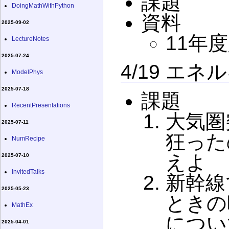
課題
DoingMathWithPython
資料
2025-09-02
11年
LectureNotes
2025-07-24
4/19 エ
ModelPhys
2025-07-18
課題
RecentPresentations
大気圏
2025-07-11
狂った
NumRecipe
えよ
2025-07-10
InvitedTalks
新幹線
2025-05-23
ときの
MathEx
につい
2025-04-01