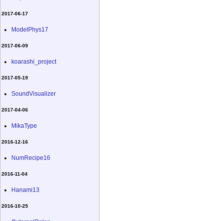
2017-06-17
ModelPhys17
2017-06-09
koarashi_project
2017-05-19
SoundVisualizer
2017-04-06
MikaType
2016-12-16
NumRecipe16
2016-11-04
Hanami13
2016-10-25