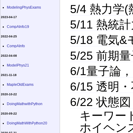
5/4 熱力
ModelingPhysExams
2023-04-17
5/11 熱統
CompAInfo19
5/18 電気
2022-04-25
CompAInfo
5/25 前期
2022-04-08
ModelPhys21
6/1量子論
2021-11-18
6/15 透明
MapleOldExams
2020-10-22
6/22 状態図
DoingMathwithPython
キーワー
2020-09-22
DoingMathWithPython20
ホイヘン
2020-07-21