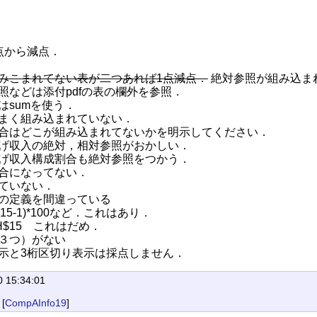
点から減点．
みこまれてない表が二つあれば1点減点．
絶対参照が組み込ま
照などは添付pdfの表の欄外を参照．
はsumを使う．
まく組み込まれていない．
合はどこが組み込まれてないかを明示してください．
げ収入の絶対，相対参照がおかしい．
げ収入構成割合も絶対参照をつかう．
合になってない．
ていない．
の定義を間違っている
/H15-1)*100など．これはあり．
/H$15 これはだめ．
３つ）がない
示と3桁区切り表示は採点しません．
0 15:34:01
 [
CompAInfo19
]