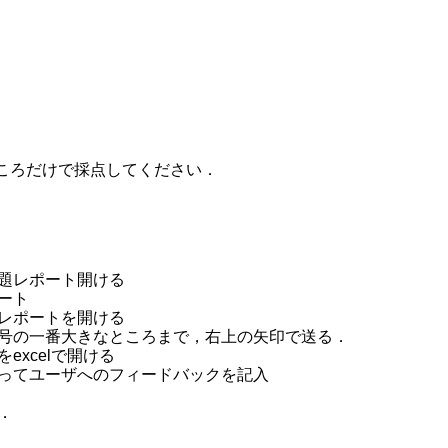
ところだけで採点してください．
題レポート開ける
ート
レポートを開ける
号の一番大きなところまで，右上の矢印で送る．
excelで開ける
ってユーザへのフィードバックを記入
．