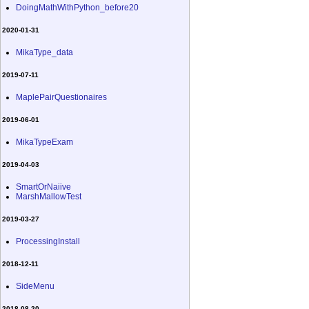
DoingMathWithPython_before20
2020-01-31
MikaType_data
2019-07-11
MaplePairQuestionaires
2019-06-01
MikaTypeExam
2019-04-03
SmartOrNaiive
MarshMallowTest
2019-03-27
ProcessingInstall
2018-12-11
SideMenu
2018-08-20