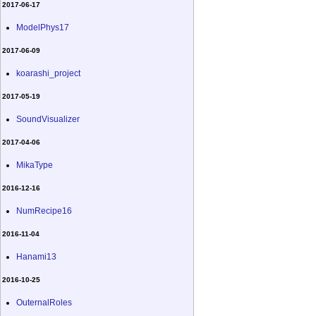
2017-06-17
ModelPhys17
2017-06-09
koarashi_project
2017-05-19
SoundVisualizer
2017-04-06
MikaType
2016-12-16
NumRecipe16
2016-11-04
Hanami13
2016-10-25
OuternalRoles