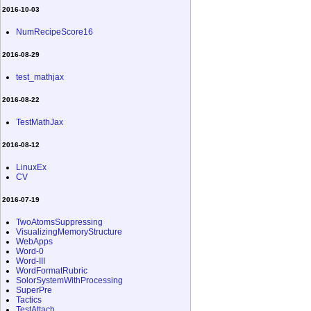
2016-10-03
NumRecipeScore16
2016-08-29
test_mathjax
2016-08-22
TestMathJax
2016-08-12
LinuxEx
CV
2016-07-19
TwoAtomsSuppressing
VisualizingMemoryStructure
WebApps
Word-0
Word-III
WordFormatRubric
SolorSystemWithProcessing
SuperPre
Tactics
TestAttach