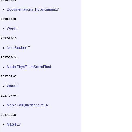
Documentations_RubyKansai17
2018-06-02
Word-I
2017-12-15
NumRecipe17
2017-07-24
ModelPhysTeamScoreFinal
2017-07-07
Word-II
2017-07-04
MaplePairQuestionaire16
2017-06-30
Maple17