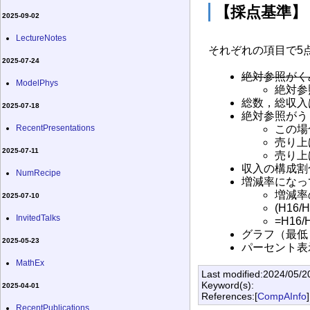
【採点基準】
2025-09-02
LectureNotes
それぞれの項目で5
2025-07-24
絶対参照がく
ModelPhys
絶対参
総数，総収入
2025-07-18
絶対参照がう
RecentPresentations
この場
売り上
2025-07-11
売り上
収入の構成割
NumRecipe
増減率になっ
増減率
2025-07-10
(H16
InvitedTalks
=H16
グラフ（最低
2025-05-23
パーセント表
MathEx
Last modified:2024/05/2
Keyword(s):
2025-04-01
References:[
CompAInfo
]
RecentPublications