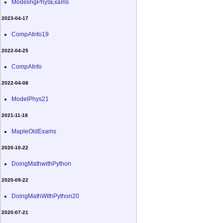
ModelingPhysExams
2023-04-17
CompAInfo19
2022-04-25
CompAInfo
2022-04-08
ModelPhys21
2021-11-18
MapleOldExams
2020-10-22
DoingMathwithPython
2020-09-22
DoingMathWithPython20
2020-07-21