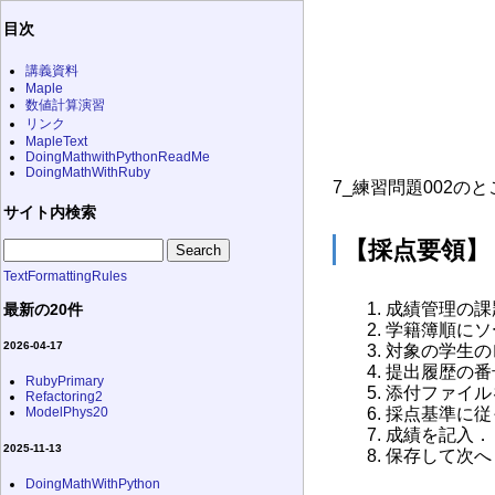
目次
講義資料
Maple
数値計算演習
リンク
MapleText
DoingMathwithPythonReadMe
DoingMathWithRuby
7_練習問題002の
サイト内検索
【採点要領】
TextFormattingRules
成績管理の課
最新の20件
学籍簿順にソ
2026-04-17
対象の学生の
提出履歴の番
RubyPrimary
添付ファイルを
Refactoring2
ModelPhys20
採点基準に従
成績を記入．
2025-11-13
保存して次へ
DoingMathWithPython