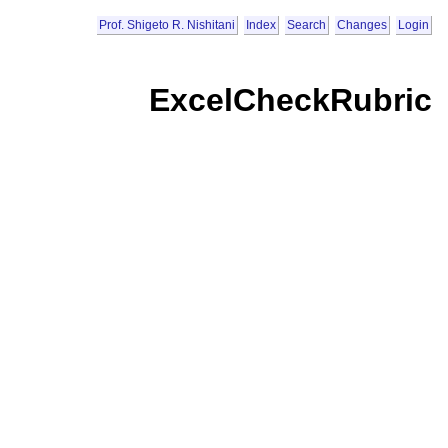
Prof. Shigeto R. Nishitani
Index
Search
Changes
Login
ExcelCheckRubric