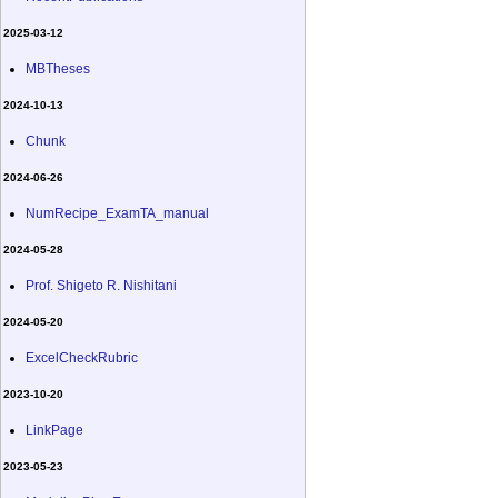
2025-03-12
MBTheses
2024-10-13
Chunk
2024-06-26
NumRecipe_ExamTA_manual
2024-05-28
Prof. Shigeto R. Nishitani
2024-05-20
ExcelCheckRubric
2023-10-20
LinkPage
2023-05-23