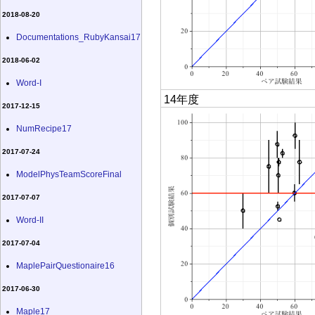
2018-08-20
Documentations_RubyKansai17
2018-06-02
Word-I
14年度
2017-12-15
NumRecipe17
2017-07-24
ModelPhysTeamScoreFinal
2017-07-07
Word-II
2017-07-04
MaplePairQuestionaire16
2017-06-30
Maple17