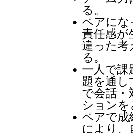
る。
ペアにな
責任感が生
違った考
る。
一人で課
題を通し
で会話・
ションを
ペアで成
により、