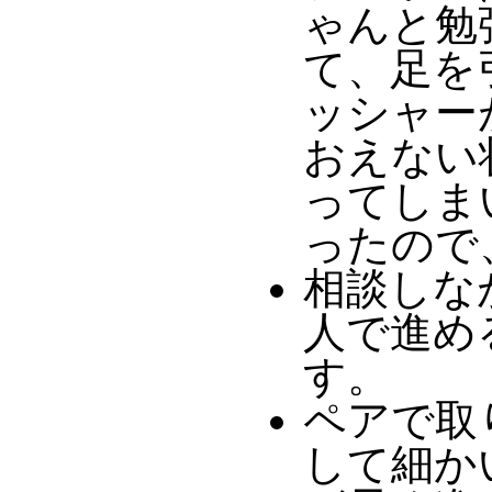
ゃんと勉
て、足を
ッシャー
おえない
ってしま
ったので
相談しな
人で進め
す。
ペアで取
して細か