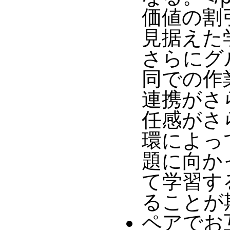
価値の割
見据えた学
さらにグ
同での作
連携がさ
任感がさら
環によっ
題に向か
て学習す
ることが
ペアでお