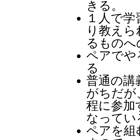
きる。
１人で学
り教えら
るものへの
ペアでや
る
普通の講
がちだが
程に参加
なってい
ペアを組