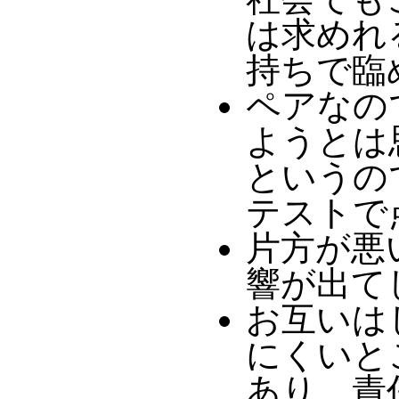
は求めれ
持ちで臨
ペアなの
ようとは
というの
テストで
片方が悪
響が出て
お互いは
にくいと
あり、責