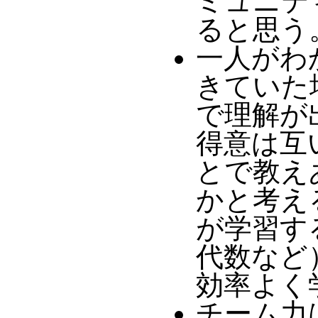
ミュニテ
ると思う
一人がわ
きていた
で理解が出
得意は互
とで教え
かと考える
が学習す
代数など
効率よく
チーム力