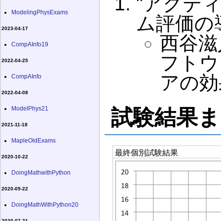
"アクテ
ModelingPhysExams
ム評価の
2023-04-17
西谷滋
CompAInfo19
フトウ
2022-04-25
アの効
CompAInfo
2022-04-08
ModelPhys21
試験結果ま
2021-11-18
MapleOldExams
最終個別試験結果
2020-10-22
DoingMathwithPython
2020-09-22
DoingMathWithPython20
2020-07-21