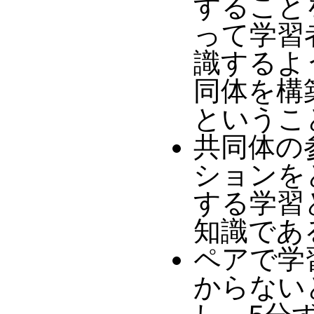
すること
って学習
識するよ
同体を構
ということ
共同体の
ションを
する学習
知識であ
ペアで学
からない