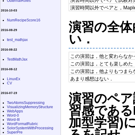
演習時間以外でペアで試験対
OuternalRoles
演習時間以外でペアと，Map
2016-10-03
NumRecipeScore16
演習の全体
2016-08-29
い．
test_mathjax
2016-08-22
この演習は，他と変わらなか
TestMathJax
この演習は，とても楽しめた
2016-08-12
この演習は，他よりもつまら
あまり感想はない．
LinuxEx
CV
2016-07-19
演習のペア
TwoAtomsSuppressing
習感であるPar
VisualizingMemoryStructure
WebApps
Word-0
加型学習)
Word-III
WordFormatRubric
SolorSystemWithProcessing
ろを記せ．
SuperPre