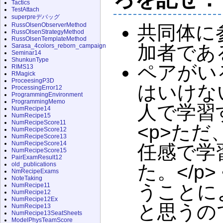
Tactics
TestAttach
superpreデバッグ
RussOlsenObserverMethod
共同体に
RussOlsenStrategyMethod
RussOlsenTemplateMethod
加者であ
Sarasa_4colors_reborn_campaign
Seminar14
ShunkunType
ペアがい
RIMS13
RMagick
ProceesingP3D
はいけな
ProcessingError12
ProgrammingEnvironment
ProgrammingMemo
人で学習
NumRecipe14
NumRecipe15
NumRecipeScore11
<p>た
NumRecipeScore12
NumRecipeScore13
NumRecipeScore14
任感で学
NumRecipeScore15
PairExamResult12
old_publications
た。</p
NmRecipeExams
NoteTaking
うことに
NumRecipe11
NumRecipe12
NumRecipe12Ex
と思うの
NumRecipe13
NumRecipe13SeatSheets
ModelPhysTeamScore