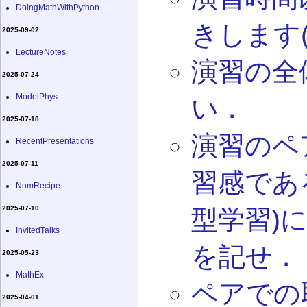
DoingMathWithPython
きします
2025-09-02
LectureNotes
演習の全
2025-07-24
ModelPhys
い．
2025-07-18
演習のペ
RecentPresentations
2025-07-11
習感であるPa
NumRecipe
2025-07-10
型学習)
InvitedTalks
を記せ．
2025-05-23
MathEx
ペアでの
2025-04-01