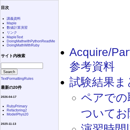
目次
講義資料
Maple
数値計算演習
リンク
MapleText
DoingMathwithPythonReadMe
DoingMathWithRuby
Acquire/Par
サイト内検索
参考資料
試験結果ま
TextFormattingRules
最新の20件
ペアでの
2026-04-17
RubyPrimary
ついてお
Refactoring2
ModelPhys20
2025-11-13
演習時間