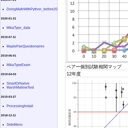
DoingMathWithPython_before20
2020-01-31
MikaType_data
2019-07-11
MaplePairQuestionaires
2019-06-01
MikaTypeExam
ペアー個別試験相関マップ
12年度
2019-04-03
SmartOrNaiive
MarshMallowTest
2019-03-27
ProcessingInstall
2018-12-11
SideMenu