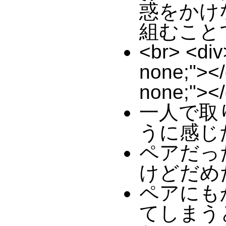
惑をかけ
組むこと
<br> <div
none;"></
none;"></
一人で取
うに感じ
ペアだっ
けどだめ
ペアにも
てしまう