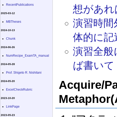
RecentPublications
想があれ
2025-03-12
演習時間
MBTheses
2024-10-13
体的に記
Chunk
2024-06-26
演習全般
NumRecipe_ExamTA_manual
ば書いて
2024-05-28
Prof. Shigeto R. Nishitani
Acquire/Pa
2024-05-20
ExcelCheckRubric
Metapho
2023-10-20
LinkPage
2023-05-23