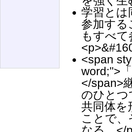
を強く生
学習とは
参加する
もすべて参
<p>&#160
<span sty
word;
</spa
のひとつで
共同体を
ことで、
なる。</