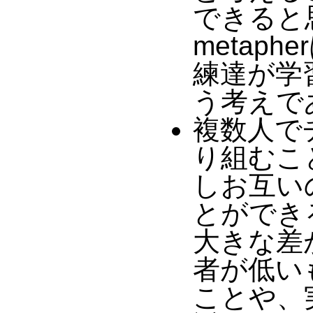
できると思う
metap
練達が学
う考えであ
複数人で
り組むこ
しお互い
とができ
大きな差
者が低い
ことや、