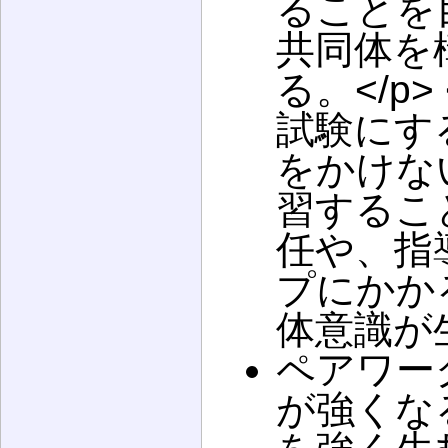
ることを
共同体を
る。</p
試験にす
をかけな
習するこ
任や、指
プにかか
体意識が
ペアワー
が強くな