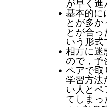
が早く進
基本的に
とが多かっ
とが合っ
いう形式
相方に迷
ので，予
ペアで取
学習方法
い人とペ
てしまっ