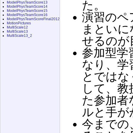
た。
ModelPhysTeamScore13
ModelPhysTeamScore14
ModelPhysTeamScore15
演習のペ
ModelPhysTeamScore16
ModelPhysTeamScoreFinal2012
MotionPictures
まといに
MultiScale12
MultiScale13
MultiScale13_2
せるのが
参加型学
なり、学
とではな
して、教
た参加者
ルと手が
今までの