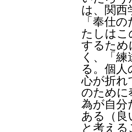
は、関西
「奉仕の
たしはこ
するため
く、「練
る。個人
心が折れ
のために
為が自分
ある（良
と考える