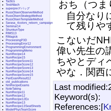
おち（つま
Tactics
TestAttach
superpreデバッグ
自分なり
RussOlsenObserverMethod
RussOlsenStrategyMethod
RussOlsenTemplateMethod
て残りや
Sarasa_4colors_reborn_campaign
Seminar14
ShunkunType
RIMS13
こないだN
RMagick
ProceesingP3D
ProcessingError12
ProgrammingEnvironment
偉い先生の
ProgrammingMemo
NumRecipe14
NumRecipe15
ちやとディ
NumRecipeScore11
NumRecipeScore12
NumRecipeScore13
やな．関西
NumRecipeScore14
NumRecipeScore15
PairExamResult12
old_publications
Last modified:
NmRecipeExams
NoteTaking
NumRecipe11
Keyword(s):
NumRecipe12
NumRecipe12Ex
NumRecipe13
References:[
K
NumRecipe13SeatSheets
ModelPhysTeamScore