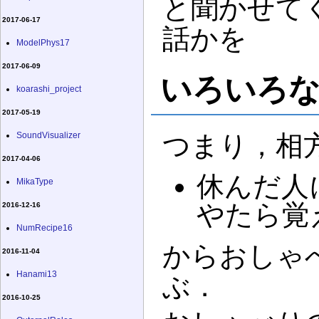
と聞かせて
2017-06-17
話かを
ModelPhys17
2017-06-09
いろいろ
koarashi_project
2017-05-19
SoundVisualizer
つまり，相
2017-04-06
休んだ人
MikaType
やたら覚
2016-12-16
NumRecipe16
からおしゃ
2016-11-04
Hanami13
ぶ．
2016-10-25