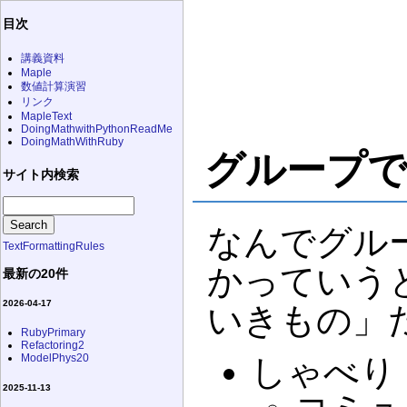
目次
講義資料
Maple
数値計算演習
リンク
MapleText
DoingMathwithPythonReadMe
DoingMathWithRuby
グループ
サイト内検索
なんでグル
TextFormattingRules
かっていう
最新の20件
2026-04-17
いきもの」
RubyPrimary
Refactoring2
ModelPhys20
しゃべり
2025-11-13