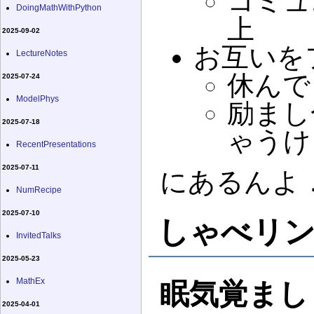
コミュ
DoingMathWithPython
上
2025-09-02
お互いを
LectureNotes
休んで
2025-07-24
ModelPhys
励まし
2025-07-18
ゃうけ
RecentPresentations
2025-07-11
にあるんよ
NumRecipe
2025-07-10
しゃべリ
InvitedTalks
2025-05-23
MathEx
眠気覚まし
2025-04-01