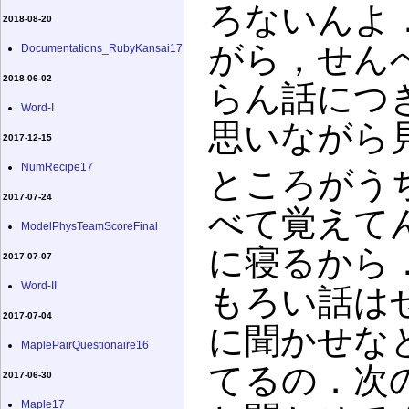
ろないんよ
2018-08-20
がら，せん
Documentations_RubyKansai17
2018-06-02
らん話につ
Word-I
思いながら
2017-12-15
NumRecipe17
ところがう
2017-07-24
べて覚えて
ModelPhysTeamScoreFinal
に寝るから
2017-07-07
Word-II
もろい話は
2017-07-04
に聞かせな
MaplePairQuestionaire16
てるの．次
2017-06-30
Maple17