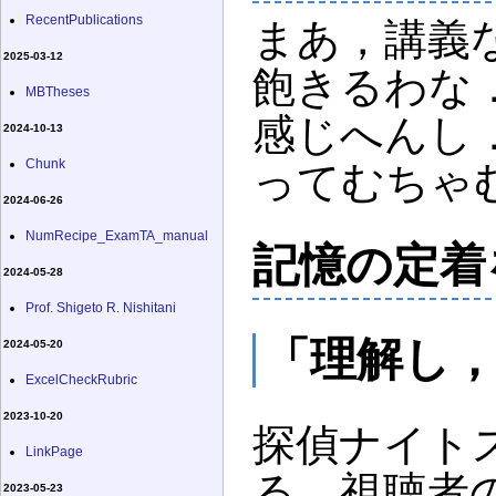
RecentPublications
まあ，講義
2025-03-12
飽きるわな
MBTheses
感じへんし
2024-10-13
Chunk
ってむちゃ
2024-06-26
NumRecipe_ExamTA_manual
記憶の定着
2024-05-28
Prof. Shigeto R. Nishitani
「理解し
2024-05-20
ExcelCheckRubric
2023-10-20
探偵ナイト
LinkPage
る．視聴者
2023-05-23