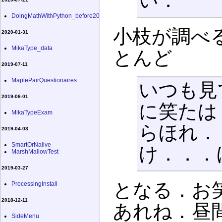
い．
DoingMathWithPython_before20
小枝が調べ
2020-01-31
MikaType_data
とんど
2019-07-11
MaplePairQuestionaires
いつも見
2019-06-01
に笑たは
MikaTypeExam
らほれ．
2019-04-03
SmartOrNaiive
け．．．
MarshMallowTest
2019-03-27
となる．お
ProcessingInstall
2018-12-11
あれね．昼
SideMenu