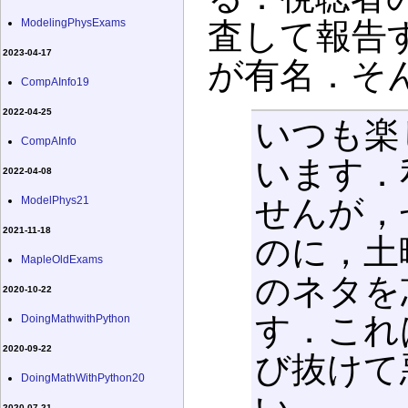
査して報告
ModelingPhysExams
2023-04-17
が有名．そ
CompAInfo19
2022-04-25
いつも楽
CompAInfo
います．
2022-04-08
せんが，
ModelPhys21
2021-11-18
のに，土
MapleOldExams
のネタを
2020-10-22
す．これ
DoingMathwithPython
2020-09-22
び抜けて
DoingMathWithPython20
2020-07-21