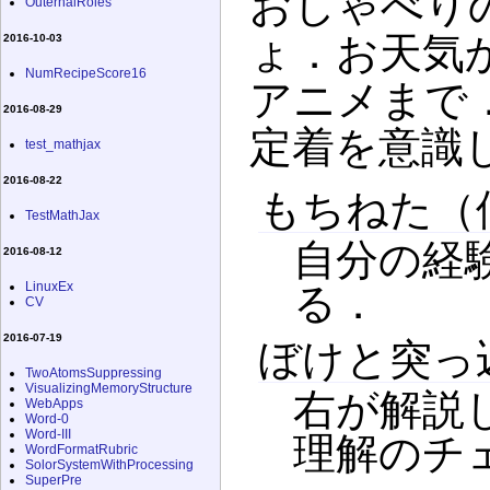
おしゃべり
OuternalRoles
ょ．お天気
2016-10-03
NumRecipeScore16
アニメまで
2016-08-29
定着を意識し
test_mathjax
2016-08-22
もちねた（
TestMathJax
自分の経
2016-08-12
LinuxEx
る．
CV
2016-07-19
ぼけと突っ
TwoAtomsSuppressing
VisualizingMemoryStructure
右が解説
WebApps
Word-0
Word-III
理解のチ
WordFormatRubric
SolorSystemWithProcessing
SuperPre