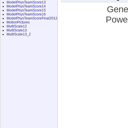
ModelPhysTeamScore13
ModelPhysTeamScore14
Gene
ModelPhysTeamScore15
ModelPhysTeamScore16
Powe
ModelPhysTeamScoreFinal2012
MotionPictures
MultiScale12
MultiScale13
MultiScale13_2