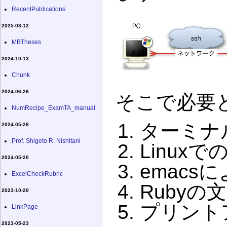
RecentPublications
2025-03-12
MBTheses
2024-10-13
Chunk
2024-06-26
そこで必要
NumRecipe_ExamTA_manual
ターミナ
2024-05-28
Prof. Shigeto R. Nishitani
Linux
2024-05-20
emacs
ExcelCheckRubric
Rubyの
2023-10-20
プリント
LinkPage
2023-05-23