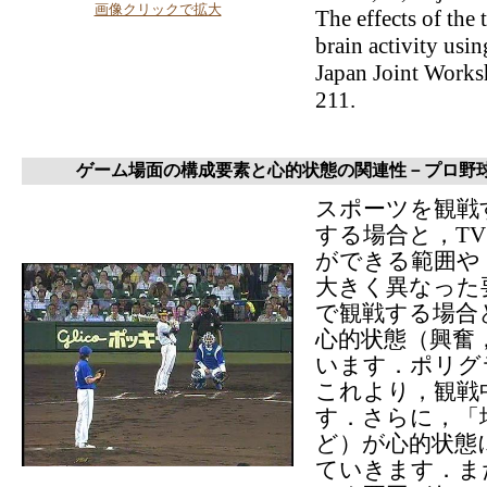
画像クリックで拡大
The effects of th
brain activity usi
Japan Joint Works
211.
ゲーム場面の構成要素と心的状態の関連性－プロ野
スポーツを観戦
する場合と，T
ができる範囲や
大きく異なった
で観戦する場合
心的状態（興奮
います．ポリグ
これより，観戦
す．さらに，「
ど）が心的状態
ていきます．ま