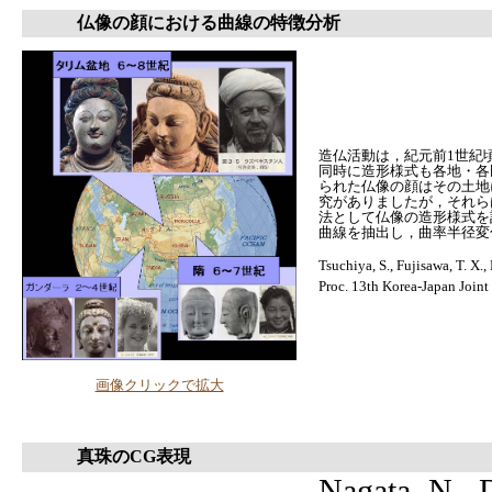
仏像の顔における曲線の特徴分析
造仏活動は，紀元前1世紀
同時に造形様式も各地・各
られた仏像の顔はその土地
究がありましたが，それら
法として仏像の造形様式を
曲線を抽出し，曲率半径変
Tsuchiya, S., Fujisawa, T. X.
Proc. 13th Korea-Japan Join
画像クリックで拡大
真珠のCG表現
Nagata, N., 