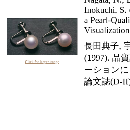
Inokuchi, S.
a Pearl-Qual
Visualizatio
長田典子, 
(1997)
Click for larger image
ーションに
論文誌(D-II), 