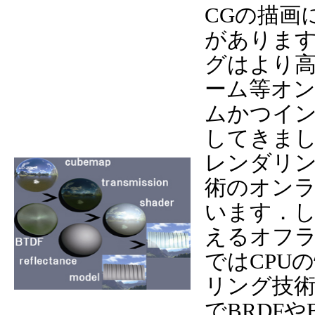
CGの描画
がありま
グはより高
ーム等オ
ムかつイ
してきまし
レンダリ
術のオンラ
います．
えるオフラ
ではCPU
リング技
でBRDF