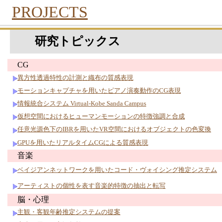
PROJECTS
研究トピックス
CG
異方性透過特性の計測と織布の質感表現
モーションキャプチャを用いたピアノ演奏動作のCG表現
情報統合システム Virtual-Kobe Sanda Campus
仮想空間におけるヒューマンモーションの特徴強調と合成
任意光源色下のIBRを用いたVR空間におけるオブジェクトの色変換
GPUを用いたリアルタイムCGによる質感表現
音楽
ベイジアンネットワークを用いたコード・ヴォイシング推定システム
アーティストの個性を表す音楽的特徴の抽出と転写
脳・心理
主観・客観年齢推定システムの提案