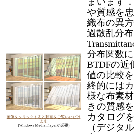
まいます．
や質感を
織布の異方
過散乱分布関数（
Transmitt
分布関数に
BTDFの
値の比較
終的には
様な布素材
きの質感
カタログ
画像をクリックすると動画をご覧いただけ
ます
（デジタ
(Windows Media Playerが必要)