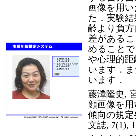
画像を用い
た．実験結
齢より負方
差があるこ
めることで
や心理的距
います．ま
います．
藤澤隆史, 宮
顔画像を用
傾向の規定
文誌, 7(1), 1