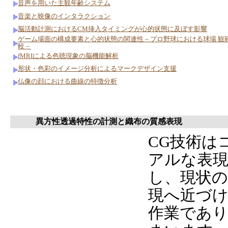
音声を用いた主観年齢システム
音楽と映像のインタラクション
脳活動計測におけるCM挿入タイミングが心的状態に及ぼす影響
ゲーム場面の構成要素と心的状態の関連性－プロ野球における球場 観
較－
fMRIによる色聴現象の脳機能解析
形状・色彩のイメージ分析によるマークデザイン支援
仏像の顔における曲線の特徴分析
異方性透過特性の計測と織布の質感表現
CG技術は
アルな表
し、現状の
現へ近づ
作業であ