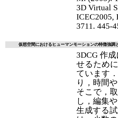
3D Virtual Sp
ICEC2005, L
3711. 445-45
仮想空間におけるヒューマンモーションの特徴強調
3DCG 
せるため
ています
り，時間
そこで，取
し，編集や
生成する試