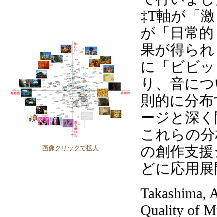
‡T軸が「
が「日常的
果が得られ
に「ビビッ
り、音につ
則的に分布
ージと深く
これらの分
の創作支援
画像クリックで拡大
どに応用展
Takashima, A
Quality of M