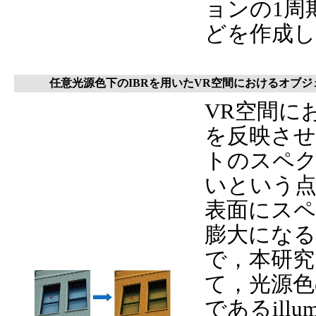
ョンの1周
どを作成
任意光源色下のIBRを用いたVR空間におけるオブ
VR空間に
を反映さ
トのスペ
いという点
表面にスペ
膨大にな
で，本研究
て，光源色
であるillumin