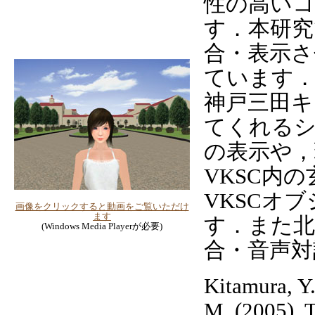
性の高い
す．本研究
合・表示さ
ています．
神戸三田
てくれる
の表示や，
VKSC内
VKSCオ
画像をクリックすると動画をご覧いただけ
ます
す．また北
(Windows Media Playerが必要)
合・音声対
Kitamura, Y
M. (2005). 