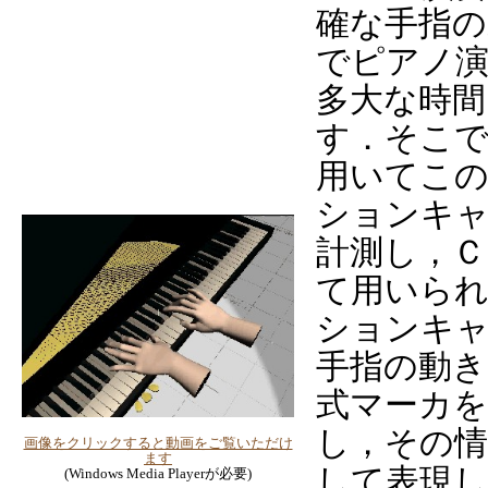
確な手指の
でピアノ演
多大な時間
す．そこ
用いてこ
ションキ
計測し，Ｃ
て用いられ
ションキ
手指の動き
式マーカを
し，その
画像をクリックすると動画をご覧いただけ
ます
して表現
(Windows Media Playerが必要)