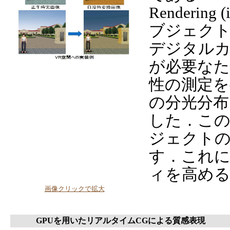
Renderi
ブジェクト
デジタルカ
が必要なた
性の測定を
の分光分
した．この
ジェクト
す．これに
ィを高め
画像クリックで拡大
GPUを用いたリアルタイムCGによる質感表現