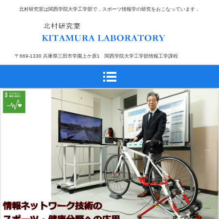
北村研究室は関西学院大学工学部で，スポーツ情報学の研究をおこなっています．
〒669-1330 兵庫県三田市学園上ケ原1 関西学院大学工学部情報工学課程